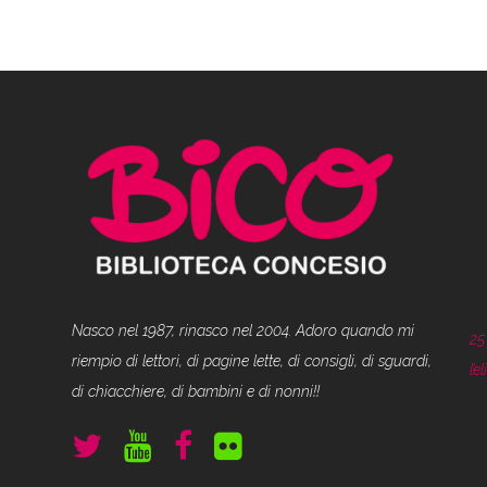
Nasco nel 1987, rinasco nel 2004. Adoro quando mi
25
riempio di lettori, di pagine lette, di consigli, di sguardi,
l’
di chiacchiere, di bambini e di nonni!!