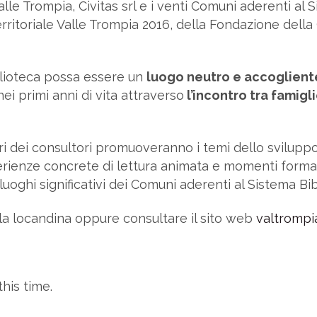
alle Trompia, Civitas srl e i venti Comuni aderenti al 
territoriale Valle Trompia 2016, della Fondazione de
iblioteca possa essere un
luogo neutro e accoglient
ei primi anni di vita attraverso
l’incontro tra famigli
ori dei consultori promuoveranno i temi dello svilupp
perienze concrete di lettura animata e momenti formati
luoghi significativi dei Comuni aderenti al Sistema Bib
la locandina oppure consultare il sito web
valtrompi
his time.