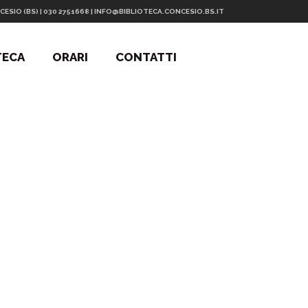
CESIO (BS) | 030 2751668 | INFO@BIBLIOTECA.CONCESIO.BS.IT
TECA
ORARI
CONTATTI