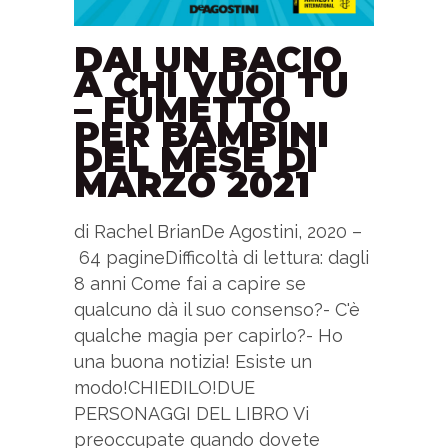
DAI UN BACIO
A CHI VUOI TU
– FUMETTO
PER BAMBINI
DEL MESE DI
MARZO 2021
di Rachel BrianDe Agostini, 2020 –
64 pagineDifficoltà di lettura: dagli
8 anni Come fai a capire se
qualcuno dà il suo consenso?- C'è
qualche magia per capirlo?- Ho
una buona notizia! Esiste un
modo!CHIEDILO!DUE
PERSONAGGI DEL LIBRO Vi
preoccupate quando dovete