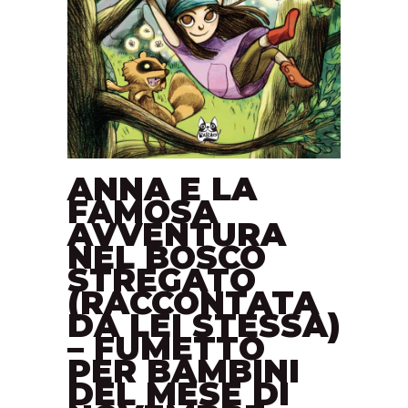
ANNA E LA
FAMOSA
AVVENTURA
NEL BOSCO
STREGATO
(RACCONTATA
DA LEI STESSA)
– FUMETTO
PER BAMBINI
DEL MESE DI