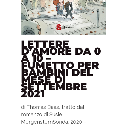
LETTERE
D’AMORE DA 0
A 10 –
FUMETTO PER
BAMBINI DEL
MESE DI
SETTEMBRE
2021
di Thomas Baas, tratto dal
romanzo di Susie
MorgensternSonda, 2020 –