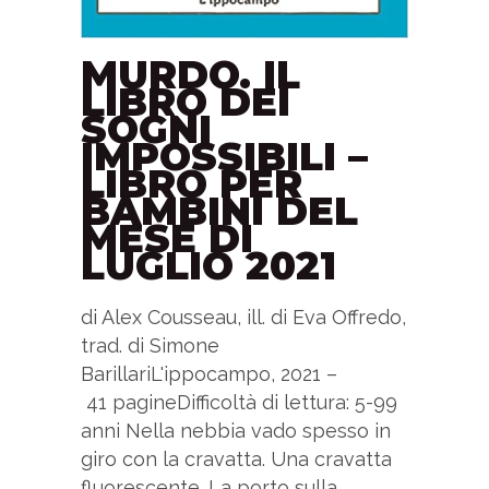
MURDO. IL
LIBRO DEI
SOGNI
IMPOSSIBILI –
LIBRO PER
BAMBINI DEL
MESE DI
LUGLIO 2021
di Alex Cousseau, ill. di Eva Offredo,
trad. di Simone
BarillariL'ippocampo, 2021 –
41 pagineDifficoltà di lettura: 5-99
anni Nella nebbia vado spesso in
giro con la cravatta. Una cravatta
fluorescente. La porto sulla