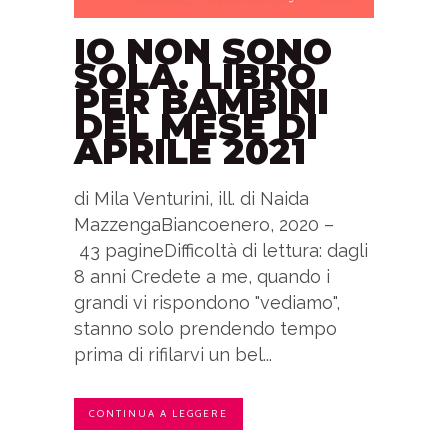
IO NON SONO
SOLA. LIBRO
PER BAMBINI
DEL MESE DI
APRILE 2021
di Mila Venturini, ill. di Naida
MazzengaBiancoenero, 2020 –
43 pagineDifficoltà di lettura: dagli
8 anni Credete a me, quando i
grandi vi rispondono "vediamo",
stanno solo prendendo tempo
prima di rifilarvi un bel...
CONTINUA A LEGGERE