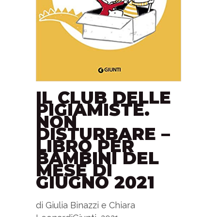
IL CLUB DELLE
PIGIAMISTE.
NON
DISTURBARE –
LIBRO PER
BAMBINI DEL
MESE DI
GIUGNO 2021
di Giulia Binazzi e Chiara