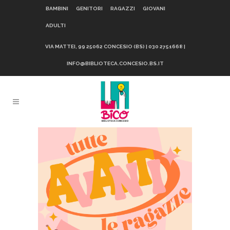
BAMBINI
GENITORI
RAGAZZI
GIOVANI
ADULTI
VIA MATTEI, 99 25062 CONCESIO (BS) | 030 2751668 |
INFO@BIBLIOTECA.CONCESIO.BS.IT