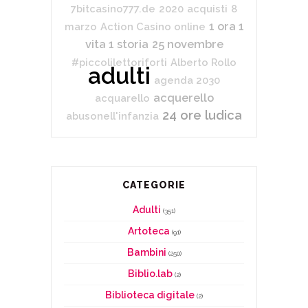
7bitcasino777.de
2020
acquisti
8
1 ora 1
marzo
Action Casino online
vita 1 storia
25 novembre
#piccolilettoriforti
Alberto Rollo
adulti
agenda 2030
acquerello
acquarello
24 ore ludica
abusonell'infanzia
CATEGORIE
Adulti
(351)
Artoteca
(91)
Bambini
(250)
Biblio.lab
(2)
Biblioteca digitale
(2)