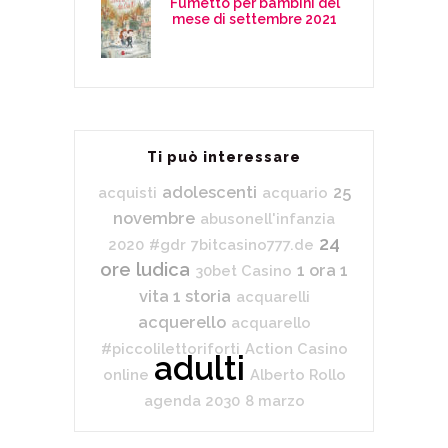
Fumetto per bambini del
mese di settembre 2021
Ti può interessare
adolescenti
25
acquisti
acquario
novembre
abusonell'infanzia
24
2020
#gdr
7bitcasino777.de
ore ludica
1 ora 1
30bet Casino
vita 1 storia
acquarelli
acquerello
acquarello
#piccolilettoriforti
Action Casino
adulti
online
Alberto Rollo
agenda 2030
8 marzo