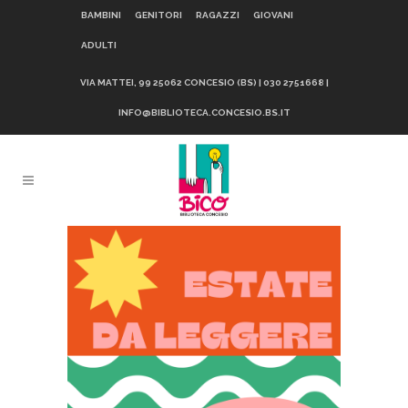
BAMBINI
GENITORI
RAGAZZI
GIOVANI
ADULTI
VIA MATTEI, 99 25062 CONCESIO (BS) | 030 2751668 |
INFO@BIBLIOTECA.CONCESIO.BS.IT