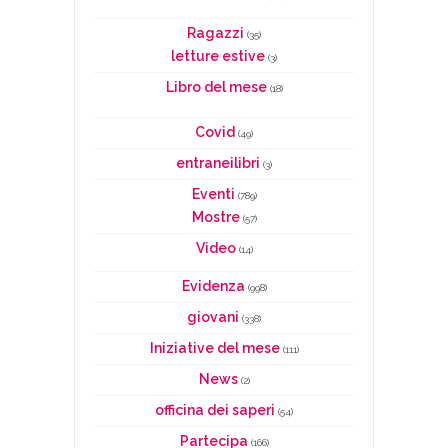
Ragazzi
(35)
letture estive
(3)
Libro del mese
(18)
Covid
(49)
entraneilibri
(3)
Eventi
(789)
Mostre
(57)
Video
(14)
Evidenza
(998)
giovani
(338)
Iniziative del mese
(111)
News
(2)
officina dei saperi
(54)
Partecipa
(166)