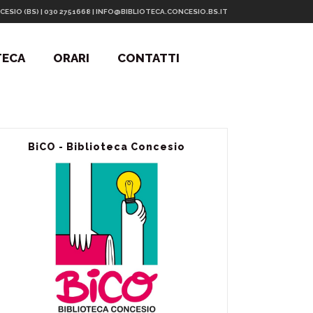
CESIO (BS) | 030 2751668 | INFO@BIBLIOTECA.CONCESIO.BS.IT
TECA
ORARI
CONTATTI
BiCO - Biblioteca Concesio