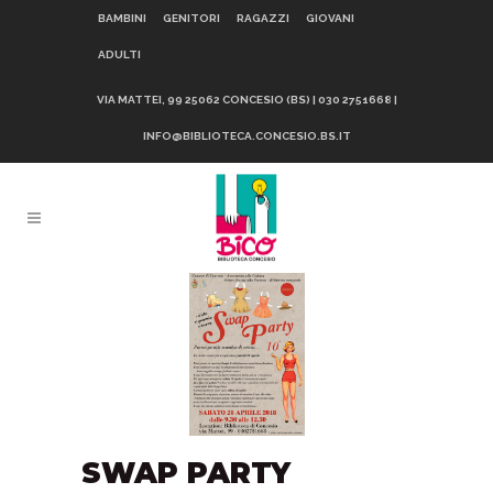
BAMBINI
GENITORI
RAGAZZI
GIOVANI
ADULTI
VIA MATTEI, 99 25062 CONCESIO (BS) | 030 2751668 |
INFO@BIBLIOTECA.CONCESIO.BS.IT
SWAP PARTY