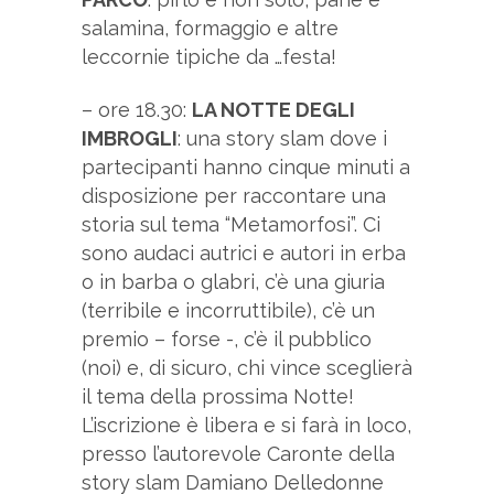
salamina, formaggio e altre
leccornie tipiche da …festa!
– ore 18.30:
LA NOTTE DEGLI
IMBROGLI
: una story slam dove i
partecipanti hanno cinque minuti a
disposizione per raccontare una
storia sul tema “Metamorfosi”. Ci
sono audaci autrici e autori in erba
o in barba o glabri, c’è una giuria
(terribile e incorruttibile), c’è un
premio – forse -, c’è il pubblico
(noi) e, di sicuro, chi vince sceglierà
il tema della prossima Notte!
L’iscrizione è libera e si farà in loco,
presso l’autorevole Caronte della
story slam Damiano Delledonne