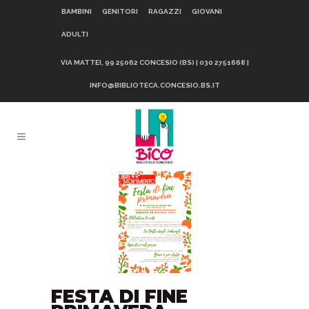
BAMBINI
GENITORI
RAGAZZI
GIOVANI
ADULTI
VIA MATTEI, 99 25062 CONCESIO (BS) | 030 2751668 |
INFO@BIBLIOTECA.CONCESIO.BS.IT
FESTA DI FINE