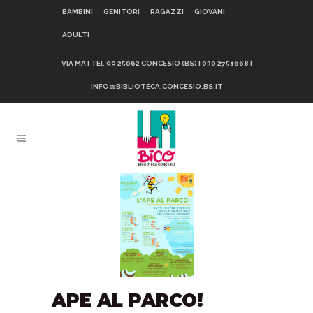
BAMBINI
GENITORI
RAGAZZI
GIOVANI
ADULTI
VIA MATTEI, 99 25062 CONCESIO (BS) | 030 2751668 |
INFO@BIBLIOTECA.CONCESIO.BS.IT
APE AL PARCO!