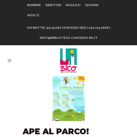
BAMBINI
GENITORI
RAGAZZI
GIOVANI
ADULTI
VIA MATTEI, 99 25062 CONCESIO (BS) | 030 2751668 |
INFO@BIBLIOTECA.CONCESIO.BS.IT
APE AL PARCO!