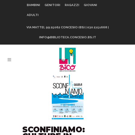
BAMBINI
GENITORI
RAGAZZI
GIOVANI
ADULTI
VIA MATTEI, 99 25062 CONCESIO (BS) | 030 2751668 |
INFO@BIBLIOTECA.CONCESIO.BS.IT
SCONFINIAMO: