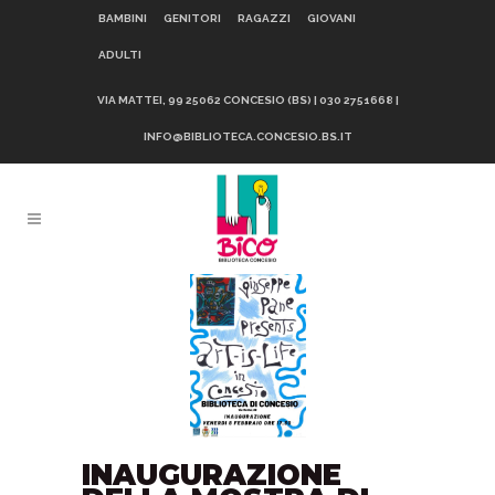
BAMBINI
GENITORI
RAGAZZI
GIOVANI
ADULTI
VIA MATTEI, 99 25062 CONCESIO (BS) | 030 2751668 |
INFO@BIBLIOTECA.CONCESIO.BS.IT
INAUGURAZIONE