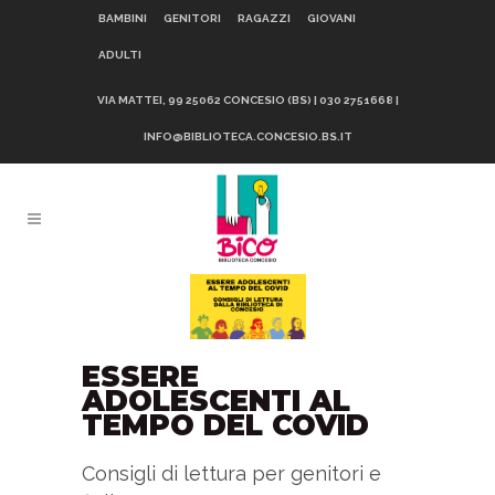
BAMBINI
GENITORI
RAGAZZI
GIOVANI
ADULTI
VIA MATTEI, 99 25062 CONCESIO (BS) | 030 2751668 |
INFO@BIBLIOTECA.CONCESIO.BS.IT
ESSERE
ADOLESCENTI AL
TEMPO DEL COVID
Consigli di lettura per genitori e