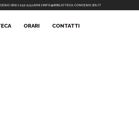
CESIO (BS) | 030 2751668 | INFO@BIBLIOTECA.CONCESIO.BS.IT
TECA
ORARI
CONTATTI