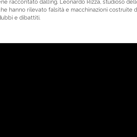
ene raccontato dall’ing. Leonardo Rizza, studioso del
 che hanno rilevato falsità e macchinazioni costruite d
bbi e dibattiti.