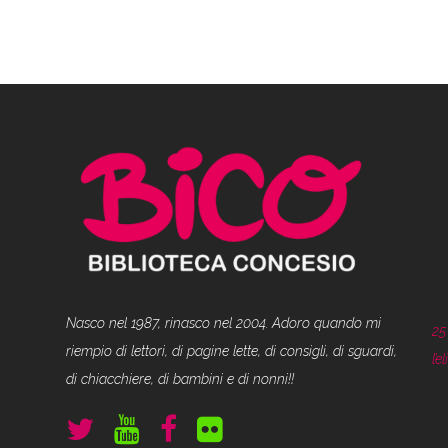
Nasco nel 1987, rinasco nel 2004. Adoro quando mi
25
riempio di lettori, di pagine lette, di consigli, di sguardi,
l’
di chiacchiere, di bambini e di nonni!!