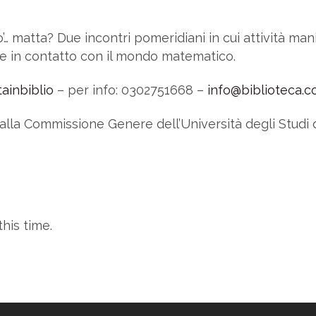
 matta? Due incontri pomeridiani in cui attività man
re in contatto con il mondo matematico.
tainbiblio
– per info: 0302751668 –
info@biblioteca.co
la Commissione Genere dell’Università degli Studi d
his time.