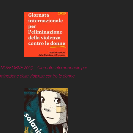
 NOVEMBRE 2025 – Giornata internazionale per
eliminazione della violenza contro le donne