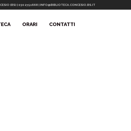
CESIO (BS) | 030 2751668 | INFO@BIBLIOTECA.CONCESIO.BS.IT
TECA
ORARI
CONTATTI