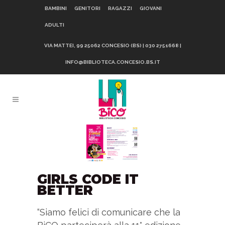
BAMBINI
GENITORI
RAGAZZI
GIOVANI
ADULTI
VIA MATTEI, 99 25062 CONCESIO (BS) | 030 2751668 |
INFO@BIBLIOTECA.CONCESIO.BS.IT
GIRLS CODE IT
BETTER
“Siamo felici di comunicare che la