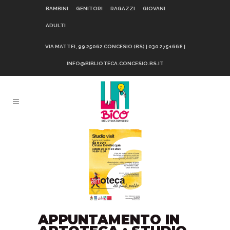
BAMBINI
GENITORI
RAGAZZI
GIOVANI
ADULTI
VIA MATTEI, 99 25062 CONCESIO (BS) | 030 2751668 |
INFO@BIBLIOTECA.CONCESIO.BS.IT
APPUNTAMENTO IN