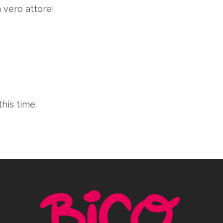
a vero attore!
his time.