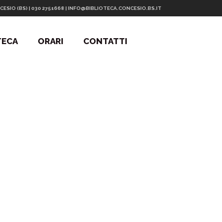
CESIO (BS) | 030 2751668 | INFO@BIBLIOTECA.CONCESIO.BS.IT
TECA
ORARI
CONTATTI