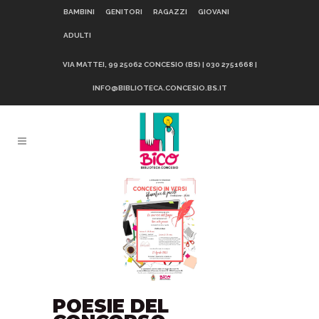
BAMBINI
GENITORI
RAGAZZI
GIOVANI
ADULTI
VIA MATTEI, 99 25062 CONCESIO (BS) | 030 2751668 |
INFO@BIBLIOTECA.CONCESIO.BS.IT
POESIE DEL