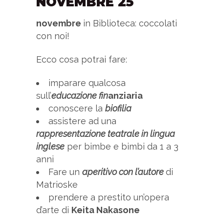
NOVEMBRE 25
novembre
in Biblioteca: coccolati
con noi!
Ecco cosa potrai fare:
imparare qualcosa
sull’
educazione fin
anziaria
conoscere la
biofilia
assistere ad una
rappresentazione teatrale in lingua
inglese
per bimbe e bimbi da 1 a 3
anni
Fare un
aperitivo con l’autore
di
Matrioske
prendere a prestito un’opera
d’arte di
Keita Nakasone