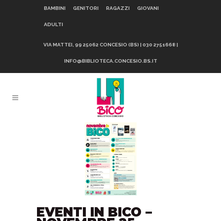
BAMBINI
GENITORI
RAGAZZI
GIOVANI
ADULTI
VIA MATTEI, 99 25062 CONCESIO (BS) | 030 2751668 |
INFO@BIBLIOTECA.CONCESIO.BS.IT
EVENTI IN BICO –