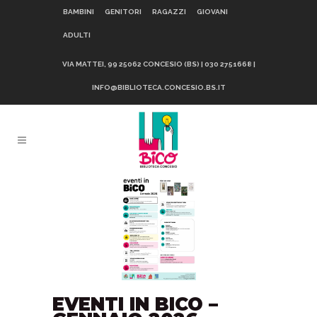
BAMBINI
GENITORI
RAGAZZI
GIOVANI
ADULTI
VIA MATTEI, 99 25062 CONCESIO (BS) | 030 2751668 |
INFO@BIBLIOTECA.CONCESIO.BS.IT
EVENTI IN BICO –