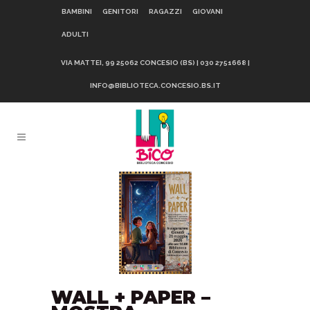
BAMBINI
GENITORI
RAGAZZI
GIOVANI
ADULTI
VIA MATTEI, 99 25062 CONCESIO (BS) | 030 2751668 |
INFO@BIBLIOTECA.CONCESIO.BS.IT
WALL + PAPER –