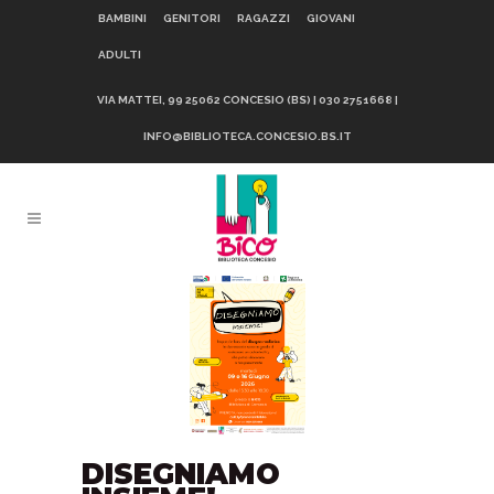
BAMBINI
GENITORI
RAGAZZI
GIOVANI
ADULTI
VIA MATTEI, 99 25062 CONCESIO (BS) | 030 2751668 |
INFO@BIBLIOTECA.CONCESIO.BS.IT
DISEGNIAMO