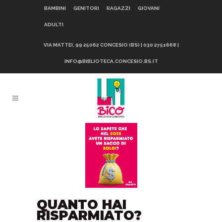
BAMBINI
GENITORI
RAGAZZI
GIOVANI
ADULTI
VIA MATTEI, 99 25062 CONCESIO (BS) | 030 2751668 |
INFO@BIBLIOTECA.CONCESIO.BS.IT
QUANTO HAI
RISPARMIATO?