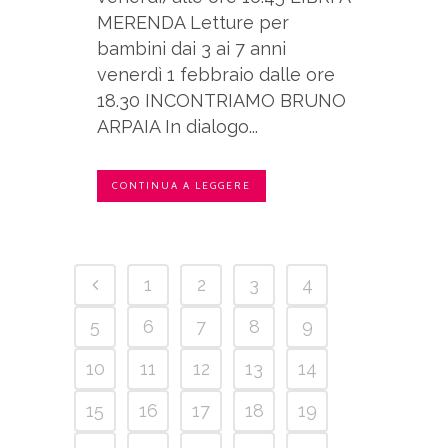
MERENDA Letture per
bambini dai 3 ai 7 anni
venerdì 1 febbraio dalle ore
18.30 INCONTRIAMO BRUNO
ARPAIA In dialogo...
CONTINUA A LEGGERE
1
2
3
4
5
6
7
8
9
10
11
12
13
14
15
16
17
18
19