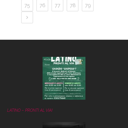
75
76
77
78
79
LATINO – PRONTI AL VIA!