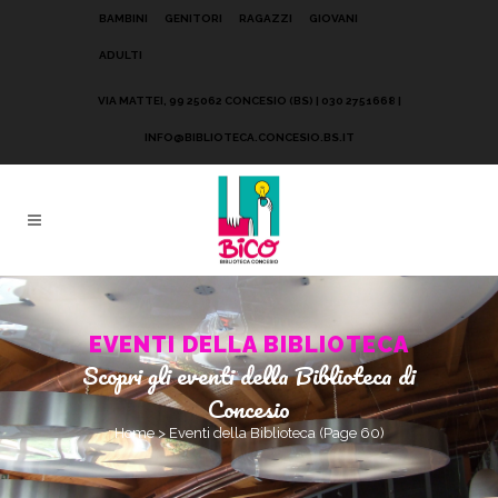
BAMBINI
GENITORI
RAGAZZI
GIOVANI
ADULTI
VIA MATTEI, 99 25062 CONCESIO (BS) | 030 2751668 |
INFO@BIBLIOTECA.CONCESIO.BS.IT
EVENTI DELLA BIBLIOTECA
Scopri gli eventi della Biblioteca di
Concesio
Home
>
Eventi della Biblioteca
(Page 60)