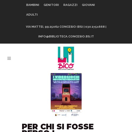
BAMBINI
GENITORI
RAGAZZI
GIOVANI
ADULTI
VIA MATTEI, 99 25062 CONCESIO (BS) | 030 2751668 |
INFO@BIBLIOTECA.CONCESIO.BS.IT
PER CHI SI FOSSE