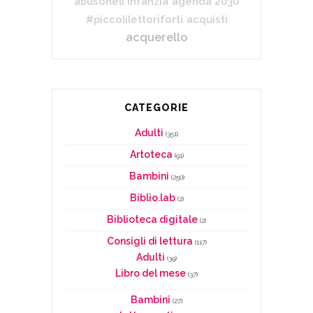
abusonell'infanzia
agenda 2030
#piccolilettoriforti
acquisti
acquerello
CATEGORIE
Adulti
(351)
Artoteca
(91)
Bambini
(250)
Biblio.lab
(2)
Biblioteca digitale
(2)
Consigli di lettura
(117)
Adulti
(39)
Libro del mese
(37)
Bambini
(27)