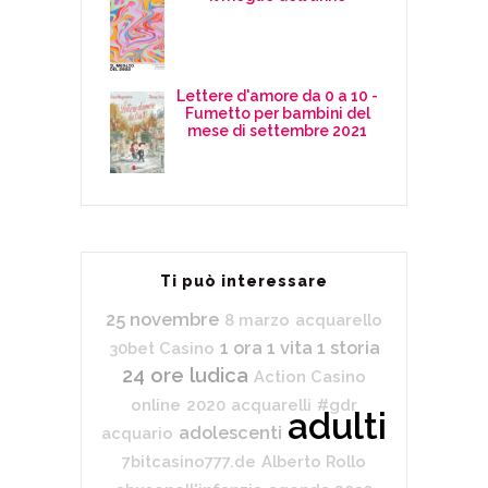
Lettere d'amore da 0 a 10 -
Fumetto per bambini del
mese di settembre 2021
Ti può interessare
25 novembre
8 marzo
acquarello
1 ora 1 vita 1 storia
30bet Casino
24 ore ludica
Action Casino
online
2020
acquarelli
#gdr
adulti
adolescenti
acquario
7bitcasino777.de
Alberto Rollo