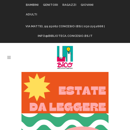
BAMBINI
GENITORI
RAGAZZI
GIOVANI
ADULTI
VIA MATTEI, 99 25062 CONCESIO (BS) | 030 2751668 |
INFO@BIBLIOTECA.CONCESIO.BS.IT