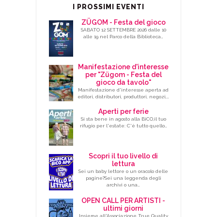
I PROSSIMI EVENTI
ZÜGOM - Festa del gioco
SABATO 12 SETTEMBRE 2026 dalle 10
alle 19 nel Parco della Biblioteca…
Manifestazione d'interesse
per "Zügom - Festa del
gioco da tavolo"
Manifestazione d'interesse aperta ad
editori, distributori, produttori, negozi,…
Aperti per ferie
Si sta bene in agosto alla BiCO,il tuo
rifugio per l'estate: C'è tutto quello…
Scopri il tuo livello di
lettura
Sei un baby lettore o un oracolo delle
pagine?Sei una leggenda degli
archivi o una…
OPEN CALL PER ARTISTI -
ultimi giorni
Insieme all'Associazione True Quality