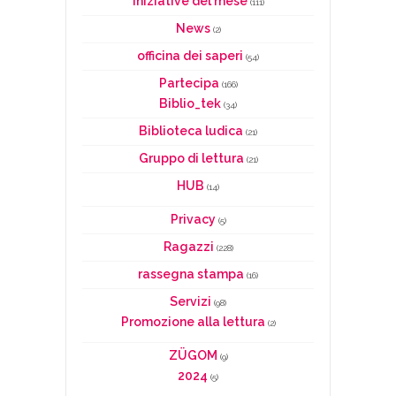
Iniziative del mese
(111)
News
(2)
officina dei saperi
(54)
Partecipa
(166)
Biblio_tek
(34)
Biblioteca ludica
(21)
Gruppo di lettura
(21)
HUB
(14)
Privacy
(5)
Ragazzi
(228)
rassegna stampa
(16)
Servizi
(98)
Promozione alla lettura
(2)
ZÜGOM
(9)
2024
(5)