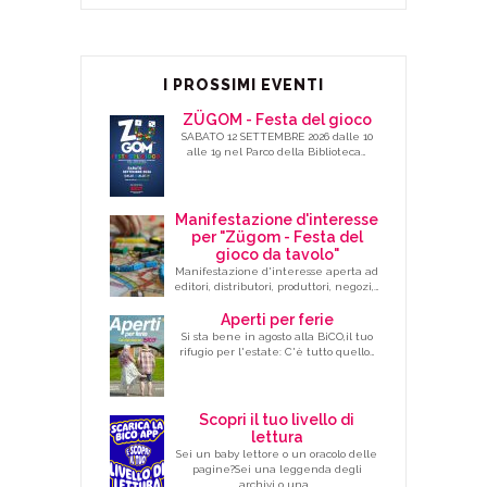
I PROSSIMI EVENTI
ZÜGOM - Festa del gioco
SABATO 12 SETTEMBRE 2026 dalle 10
alle 19 nel Parco della Biblioteca…
Manifestazione d'interesse
per "Zügom - Festa del
gioco da tavolo"
Manifestazione d'interesse aperta ad
editori, distributori, produttori, negozi,…
Aperti per ferie
Si sta bene in agosto alla BiCO,il tuo
rifugio per l'estate: C'è tutto quello…
Scopri il tuo livello di
lettura
Sei un baby lettore o un oracolo delle
pagine?Sei una leggenda degli
archivi o una…