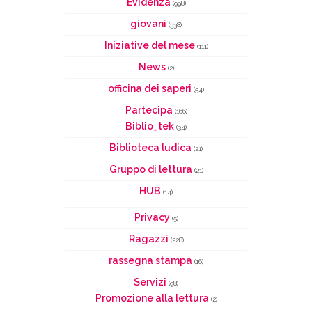
Evidenza
(998)
giovani
(338)
Iniziative del mese
(111)
News
(2)
officina dei saperi
(54)
Partecipa
(166)
Biblio_tek
(34)
Biblioteca ludica
(21)
Gruppo di lettura
(21)
HUB
(14)
Privacy
(5)
Ragazzi
(228)
rassegna stampa
(16)
Servizi
(98)
Promozione alla lettura
(2)