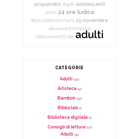
acquerello
adolescenti
#gdr
24 ore ludica
2020
25 novembre
#piccolilettoriforti
abusonell'infanzia
adulti
7bitcasino777.de
CATEGORIE
Adulti
(351)
Artoteca
(91)
Bambini
(250)
Biblio.lab
(2)
Biblioteca digitale
(2)
Consigli di lettura
(117)
Adulti
(39)