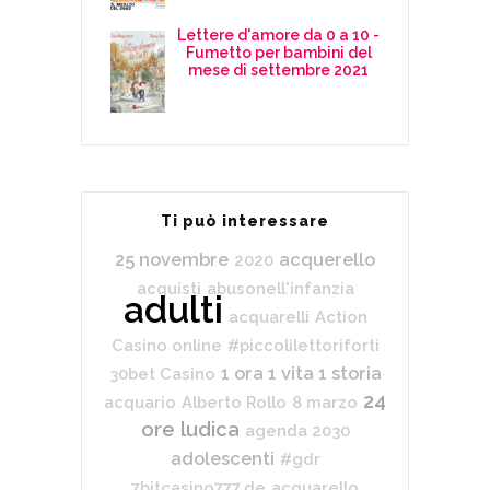
Lettere d'amore da 0 a 10 -
Fumetto per bambini del
mese di settembre 2021
Ti può interessare
25 novembre
acquerello
2020
acquisti
abusonell'infanzia
adulti
acquarelli
Action
Casino online
#piccolilettoriforti
1 ora 1 vita 1 storia
30bet Casino
24
acquario
Alberto Rollo
8 marzo
ore ludica
agenda 2030
adolescenti
#gdr
7bitcasino777.de
acquarello