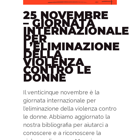
25 NOVEMBRE
– GIORNATA
INTERNAZIONALE
PER
L’ELIMINAZIONE
DELLA
VIOLENZA
CONTRO LE
DONNE
Il venticinque novembre è la
giornata internazionale per
l'eliminazione della violenza contro
le donne. Abbiamo aggiornato la
nostra bibliografia per aiutarci a
conoscere e a riconoscere la