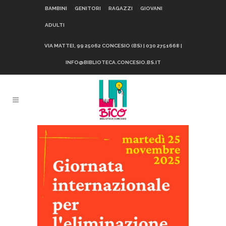
BAMBINI
GENITORI
RAGAZZI
GIOVANI
ADULTI
VIA MATTEI, 99 25062 CONCESIO (BS) | 030 2751668 |
INFO@BIBLIOTECA.CONCESIO.BS.IT