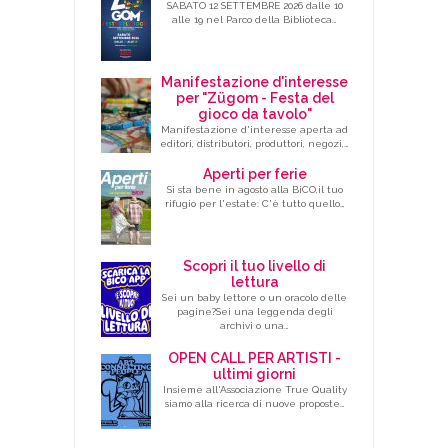
SABATO 12 SETTEMBRE 2026 dalle 10
alle 19 nel Parco della Biblioteca…
Manifestazione d'interesse
per "Zügom - Festa del
gioco da tavolo"
Manifestazione d'interesse aperta ad
editori, distributori, produttori, negozi,…
Aperti per ferie
Si sta bene in agosto alla BiCO,il tuo
rifugio per l'estate: C'è tutto quello…
Scopri il tuo livello di
lettura
Sei un baby lettore o un oracolo delle
pagine?Sei una leggenda degli
archivi o una…
OPEN CALL PER ARTISTI -
ultimi giorni
Insieme all'Associazione True Quality
siamo alla ricerca di nuove proposte…