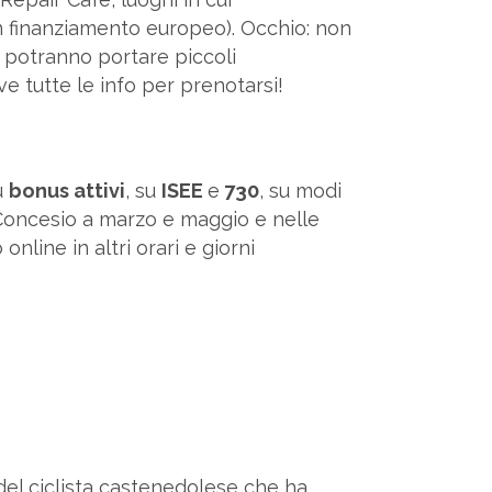
 finanziamento europeo). Occhio: non
Si potranno portare piccoli
e tutte le info per prenotarsi!
u
bonus attivi
, su
ISEE
e
730
, su modi
 Concesio a marzo e maggio e nelle
nline in altri orari e giorni
a del ciclista castenedolese che ha