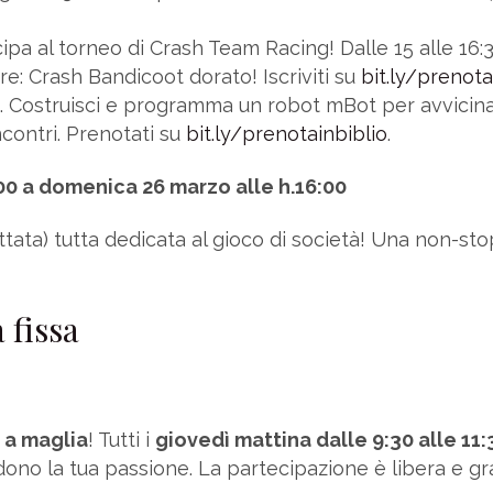
cipa al torneo di Crash Team Racing! Dalle 15 alle 16:
tore: Crash Bandicoot dorato! Iscriviti su
bit.ly/prenota
. Costruisci e programma un robot mBot per avvicinar
contri. Prenotati su
bit.ly/prenotainbiblio
.
00 a domenica 26 marzo alle h.16:00
ata) tutta dedicata al gioco di società! Una non-stop
 fissa
 a maglia
! Tutti i
giovedì mattina dalle 9:30 alle 11:
ono la tua passione. La partecipazione è libera e gra