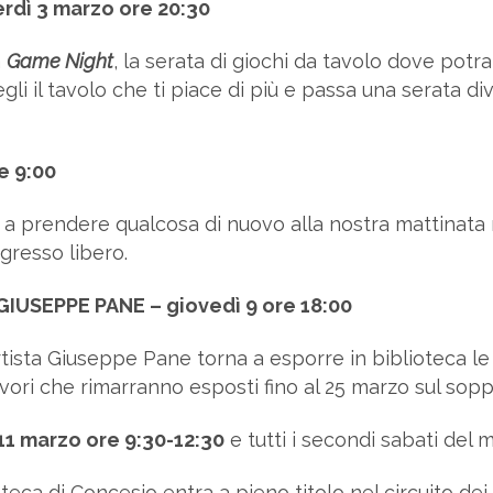
rdì 3 marzo ore 20:30
a
Game Night
, la serata di giochi da tavolo dove potra
li il tavolo che ti piace di più e passa una serata di
e 9:00
Vieni a prendere qualcosa di nuovo alla nostra mattinat
ngresso libero.
USEPPE PANE – giovedì 9 ore 18:00
’artista Giuseppe Pane torna a esporre in biblioteca l
lavori che rimarranno esposti fino al 25 marzo sul sopp
1 marzo ore 9:30-12:30
e tutti i secondi sabati del 
eca di Concesio entra a pieno titolo nel circuito dei 