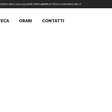
CESIO (BS) | 030 2751668 | INFO@BIBLIOTECA.CONCESIO.BS.IT
TECA
ORARI
CONTATTI