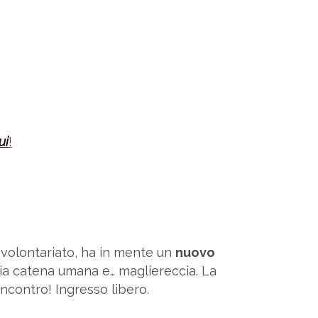
ui
!
i volontariato, ha in mente un
nuovo
ria catena umana e… magliereccia. La
incontro! Ingresso libero.