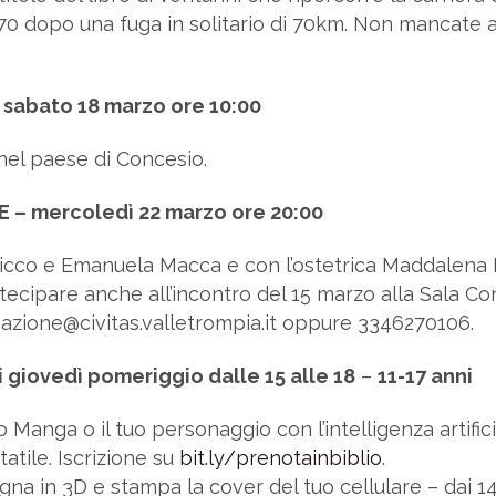
70 dopo una fuga in solitario di 70km. Non mancate
abato 18 marzo ore 10:00
 nel paese di Concesio.
 – mercoledì 22 marzo ore 20:00
Micco e Emanuela Macca e con l’ostetrica Maddalena R
rtecipare anche all’incontro del 15 marzo alla Sala Co
cazione@civitas.valletrompia.it oppure 3346270106.
 i giovedì pomeriggio dalle 15 alle 18
–
11-17 anni
uo Manga o il tuo personaggio con l’intelligenza artif
atile. Iscrizione su
bit.ly/prenotainbiblio
.
egna in 3D e stampa la cover del tuo cellulare – dai 14 