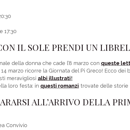
20:30
re 17:30
 IL SOLE PRENDI UN LIBRELLO –
onale della donna che cade l’8 marzo con
queste let
l 14 marzo ricorre la Giornata del Pi Greco! Ecco dei 
sti meravigliosi
albi illustrati
!
la loro festa: in
questi romanzi
trovate delle storie 
REPARARSI ALL’ARRIVO DELLA P
ea Convivio