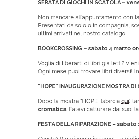
SERATA DI GIOCHI IN SCATOLA – vene
Non mancare all’appuntamento con l
Presentati da solo o in compagnia, sceg
ultimi arrivati nel nostro catalogo!
BOOKCROSSING – sabato 4 marzo or
Voglia di liberarti di libri già letti? 
Ogni mese puoi trovare libri diversi! I
“HOPE” INAUGURAZIONE MOSTRA DI GI
Dopo la mostra “HOPE” (sbircia
qui
) l
cromatica
. Fatevi catturare dai suoi 
FESTA DELLA RIPARAZIONE – sabato 1
Guasto?
Ripariamolo insieme! La bibliot