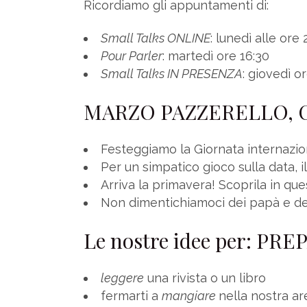
Ricordiamo gli appuntamenti di:
Small Talks ONLINE
: lunedì alle ore 
Pour Parler
: martedì ore 16:30
Small Talks IN PRESENZA
: giovedì o
MARZO PAZZERELLO, CON
Festeggiamo la Giornata internazi
Per un simpatico gioco sulla data, i
Arriva la primavera! Scoprila in que
Non dimentichiamoci dei papà e del
Le nostre idee per: P
leggere
una rivista o un libro
fermarti a
mangiare
nella nostra ar