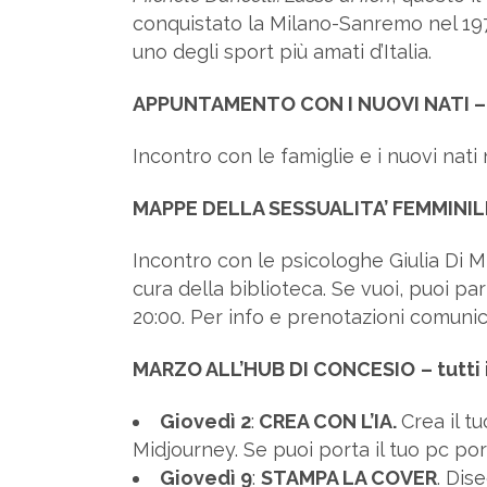
conquistato la Milano-Sanremo nel 19
uno degli sport più amati d’Italia.
APPUNTAMENTO CON I NUOVI NATI – s
Incontro con le famiglie e i nuovi nati
MAPPE DELLA SESSUALITA’ FEMMINILE
Incontro con le psicologhe Giulia Di 
cura della biblioteca. Se vuoi, puoi pa
20:00. Per info e prenotazioni comuni
MARZO ALL’HUB DI CONCESIO
– tutti
Giovedì 2
:
CREA CON L’IA.
Crea il t
Midjourney. Se puoi porta il tuo pc port
Giovedì 9
:
STAMPA LA COVER
. Dis