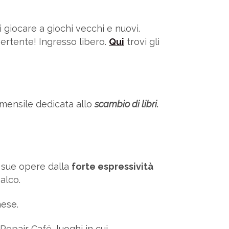
i giocare a giochi vecchi e nuovi.
vertente! Ingresso libero.
Qui
trovi gli
a mensile dedicata allo
scambio di libri.
e sue opere dalla
forte espressività
alco.
mese.
Repair Café, luoghi in cui