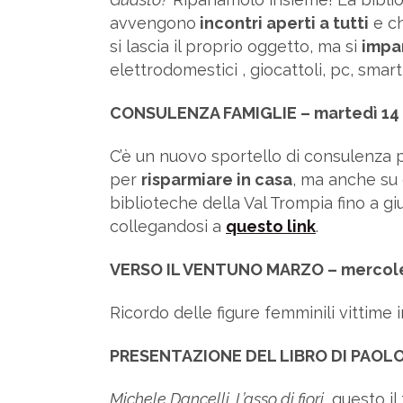
avvengono
incontri aperti a tutti
e ch
si lascia il proprio oggetto, ma si
impar
elettrodomestici , giocattoli, pc, sma
CONSULENZA FAMIGLIE – martedì 14 
C’è un nuovo sportello di consulenza p
per
risparmiare in casa
, ma anche su 
biblioteche della Val Trompia fino a giu
collegandosi a
questo link
.
VERSO IL VENTUNO MARZO – mercoled
Ricordo delle figure femminili vittime 
PRESENTAZIONE DEL LIBRO DI PAOLO 
Michele Dancelli. L’asso di fiori
, questo il