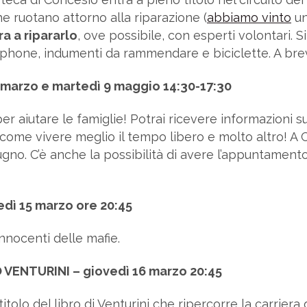
e ruotano attorno alla riparazione (
abbiamo vinto
un
a a ripararlo
, ove possibile, con esperti volontari. 
rtphone, indumenti da rammendare e biciclette. A brev
marzo e martedì 9 maggio 14:30-17:30
er aiutare le famiglie! Potrai ricevere informazioni s
come vivere meglio il tempo libero e molto altro! A
gno. C’è anche la possibilità di avere l’appuntamento o
ì 15 marzo ore 20:45
innocenti delle mafie.
VENTURINI – giovedì 16 marzo 20:45
 titolo del libro di Venturini che ripercorre la carrier