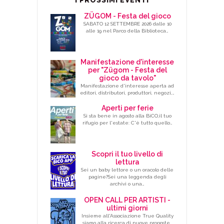
I PROSSIMI EVENTI
ZÜGOM - Festa del gioco
SABATO 12 SETTEMBRE 2026 dalle 10
alle 19 nel Parco della Biblioteca…
Manifestazione d'interesse
per "Zügom - Festa del
gioco da tavolo"
Manifestazione d'interesse aperta ad
editori, distributori, produttori, negozi,…
Aperti per ferie
Si sta bene in agosto alla BiCO,il tuo
rifugio per l'estate: C'è tutto quello…
Scopri il tuo livello di
lettura
Sei un baby lettore o un oracolo delle
pagine?Sei una leggenda degli
archivi o una…
OPEN CALL PER ARTISTI -
ultimi giorni
Insieme all'Associazione True Quality
siamo alla ricerca di nuove proposte…