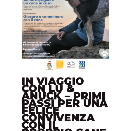
IN VIAGGIO
CON LU &
ANUCK – PRIMI
PASSI PER UNA
FELICE
CONVIVENZA
CON IL