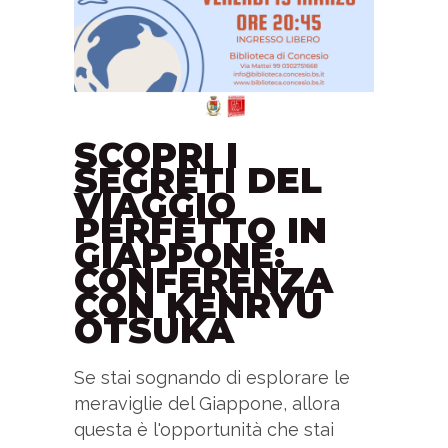
SCOPRI I
SEGRETI DEL
VIAGGIO
PERFETTO IN
GIAPPONE:
CONFERENZA
CON KENRYU
OTSUKA
Se stai sognando di esplorare le
meraviglie del Giappone, allora
questa è l'opportunità che stai