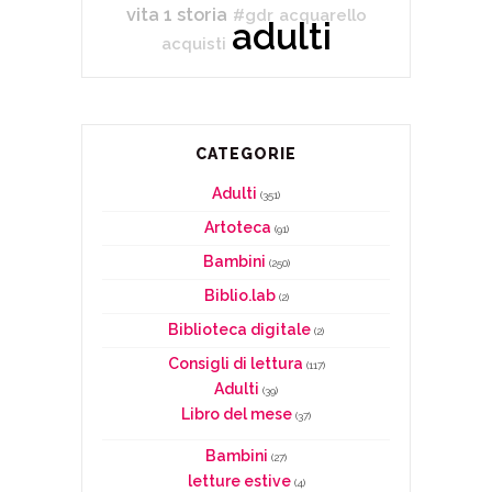
vita 1 storia
#gdr
acquarello
adulti
acquisti
CATEGORIE
Adulti
(351)
Artoteca
(91)
Bambini
(250)
Biblio.lab
(2)
Biblioteca digitale
(2)
Consigli di lettura
(117)
Adulti
(39)
Libro del mese
(37)
Bambini
(27)
letture estive
(4)