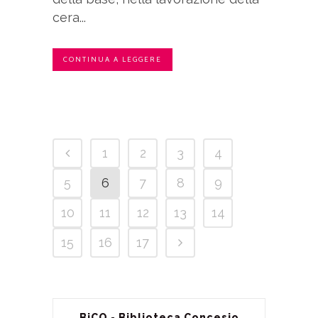
cera...
CONTINUA A LEGGERE
1
2
3
4
5
6
7
8
9
10
11
12
13
14
15
16
17
BiCO - Biblioteca Concesio