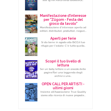
alle 19 nel Parco della Biblioteca…
Manifestazione d'interesse
per "Zügom - Festa del
gioco da tavolo"
Manifestazione d'interesse aperta ad
editori, distributori, produttori, negozi,…
Aperti per ferie
Si sta bene in agosto alla BiCO,il tuo
rifugio per l'estate: C'è tutto quello…
Scopri il tuo livello di
lettura
Sei un baby lettore o un oracolo delle
pagine?Sei una leggenda degli
archivi o una…
OPEN CALL PER ARTISTI -
ultimi giorni
Insieme all'Associazione True Quality
siamo alla ricerca di nuove proposte…