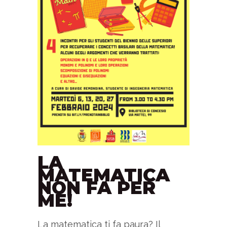
LA
MATEMATICA
NON FA PER
ME!
La matematica ti fa paura? Il