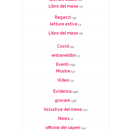
Libro del mese
(21)
Ragazzi
(35)
letture estive
(3)
Libro del mese
(18)
Covid
(49)
entraneilibri
(3)
Eventi
(789)
Mostre
(57)
Video
(14)
Evidenza
(998)
giovani
(338)
Iniziative del mese
(111)
News
(2)
officina dei saperi
(54)