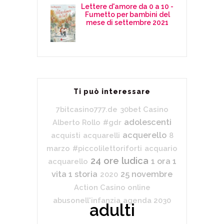
Lettere d'amore da 0 a 10 -
Fumetto per bambini del
mese di settembre 2021
Ti può interessare
7bitcasino777.de
30bet Casino
adolescenti
Alberto Rollo
#gdr
acquerello
acquisti
acquarelli
8
marzo
#piccolilettoriforti
acquario
24 ore ludica
1 ora 1
acquarello
vita 1 storia
25 novembre
2020
Action Casino online
abusonell'infanzia
agenda 2030
adulti