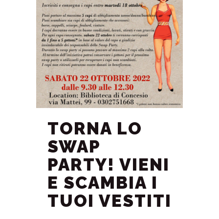
E trovi attività adatte ad ogni
età.
Basta inserire la tua mail e una volta
a settimana (il sabato) ti invieremo il
programma della settimana
successiva.
INSERISCI LA TUA
MAIL
TORNA LO
SWAP
PARTY! VIENI
E SCAMBIA I
TUOI VESTITI