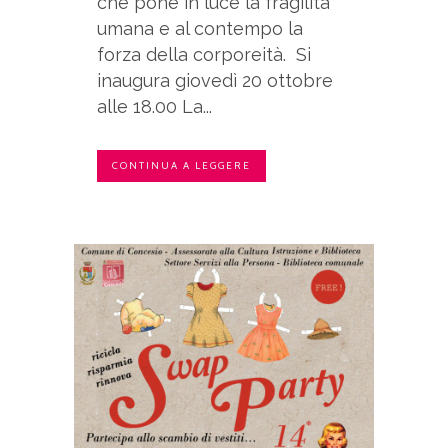
che pone in luce la fragilità
umana e al contempo la
forza della corporeità. Si
inaugura giovedì 20 ottobre
alle 18.00 La...
CONTINUA A LEGGERE
Non perdere le
iniziative della
Biblioteca
Segui gli eventi della Biblioteca.
Ogni settimana la Biblioteca
propone cose interessanti: incontri,
laboratori, musica e dibattiti.