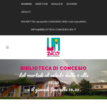
BAMBINI
GENITORI
RAGAZZI
GIOVANI
ADULTI
VIA MATTEI, 99 25062 CONCESIO (BS) | 030 2751668 |
INFO@BIBLIOTECA.CONCESIO.BS.IT
BIBLIOTECA DI CONCESIO
dal martedì al sabato dalle 9 alle
18.30
e il giovedì fino alle 19.30