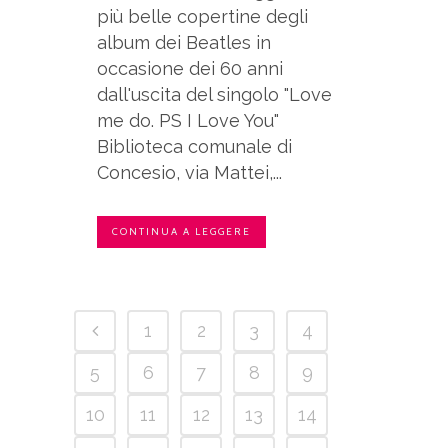
più belle copertine degli
album dei Beatles in
occasione dei 60 anni
dall'uscita del singolo "Love
me do. PS I Love You"
Biblioteca comunale di
Concesio, via Mattei,...
CONTINUA A LEGGERE
1
2
3
4
5
6
7
8
9
10
11
12
13
14