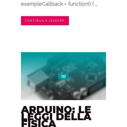
exampleCallback = function() { ...
CONTINUA A LEGGERE
ARDUINO: LE
LEGGI DELLA
FISICA