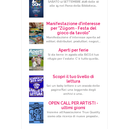
SABATO 12 SETTEMBRE 2026 dalle 10
alle 19 nel Parco della Biblioteca…
Manifestazione d'interesse
per "Zügom - Festa del
gioco da tavolo"
Manifestazione d'interesse aperta ad
editori, distributori, produttori, negozi,…
Aperti per ferie
Si sta bene in agosto alla BiCO,il tuo
rifugio per l'estate: C'è tutto quello…
Scopri il tuo livello di
lettura
Sei un baby lettore o un oracolo delle
pagine?Sei una leggenda degli
archivi o una…
OPEN CALL PER ARTISTI -
ultimi giorni
Insieme all'Associazione True Quality
siamo alla ricerca di nuove proposte…