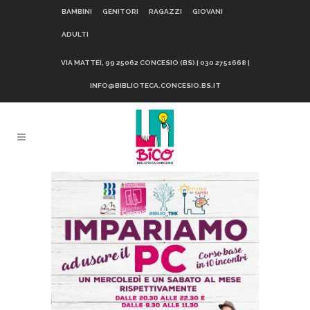
BAMBINI
GENITORI
RAGAZZI
GIOVANI
ADULTI
VIA MATTEI, 99 25062 CONCESIO (BS) | 030 2751668 |
INFO@BIBLIOTECA.CONCESIO.BS.IT