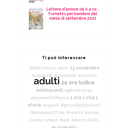
Lettere d'amore da 0 a 10 -
Fumetto per bambini del
mese di settembre 2021
Ti può interessare
25 novembre
30bet Casino
2020
acquarelli
acquarello
acquario
adulti
24 ore ludica
adolescenti
agenda 2030
1 ora 1 vita 1
abusonell'infanzia
storia
acquisti
#piccolilettoriforti
7bitcasino777.de
8 marzo
Action
Casino online
#gdr
Alberto Rollo
acquerello