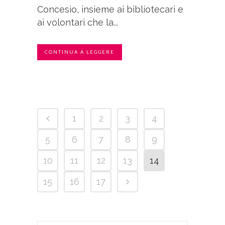
Concesio, insieme ai bibliotecari e
ai volontari che la...
CONTINUA A LEGGERE
1
2
3
4
5
6
7
8
9
10
11
12
13
14
15
16
17