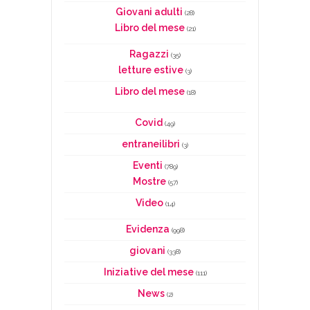
Giovani adulti
(28)
Libro del mese
(21)
Ragazzi
(35)
letture estive
(3)
Libro del mese
(18)
Covid
(49)
entraneilibri
(3)
Eventi
(789)
Mostre
(57)
Video
(14)
Evidenza
(998)
giovani
(338)
Iniziative del mese
(111)
News
(2)