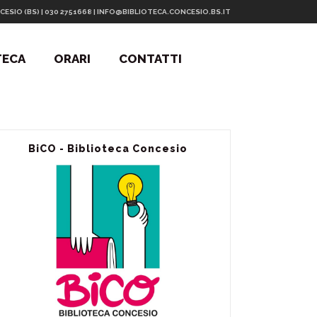
CESIO (BS) | 030 2751668 | INFO@BIBLIOTECA.CONCESIO.BS.IT
TECA
ORARI
CONTATTI
BiCO - Biblioteca Concesio