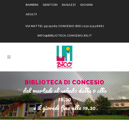
BAMBINI
GENITORI
RAGAZZI
GIOVANI
ADULTI
VIA MATTEI, 99 25062 CONCESIO (BS) | 030 2751668 |
INFO@BIBLIOTECA.CONCESIO.BS.IT
BIBLIOTECA DI CONCESIO
dal martedì al sabato dalle 9 alle
18.30
e il giovedì fino alle 19.30