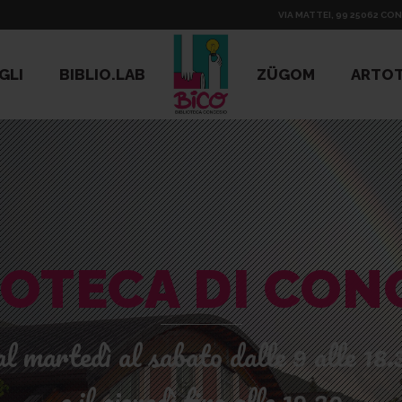
VIA MATTEI, 99 25062 CON
GLI
BIBLIO.LAB
ZÜGOM
ARTO
IOTECA DI CON
al martedì al sabato dalle 9 alle 18.
e il giovedì fino alle 19.30