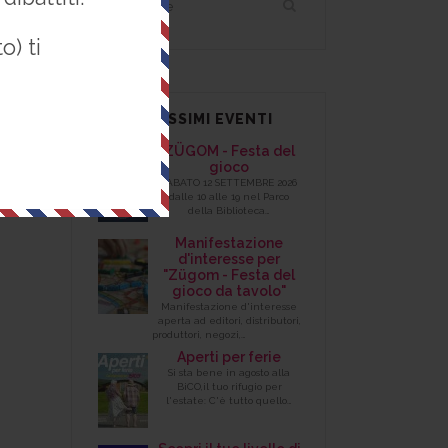
o) ti
I PROSSIMI EVENTI
l
ZÜGOM - Festa del
gioco
SABATO 12 SETTEMBRE 2026
dalle 10 alle 19 nel Parco
della Biblioteca…
Manifestazione
d'interesse per
"Zügom - Festa del
gioco da tavolo"
Manifestazione d'interesse
aperta ad editori, distributori,
produttori, negozi,…
Aperti per ferie
Si sta bene in agosto alla
BiCO,il tuo rifugio per
l'estate: C'è tutto quello…