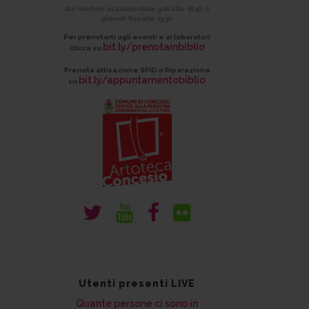
dal martedì al sabato dalle 9.00 alle 18.30, il
giovedì fino alle 19.30
Per prenotarti agli eventi e ai laboratori
bit.ly/prenotainbiblio
clicca su
Prenota attivazione SPID o Riparazione
bit.ly/appuntamentobiblio
su
,
Utenti presenti LIVE
Quante persone ci sono in