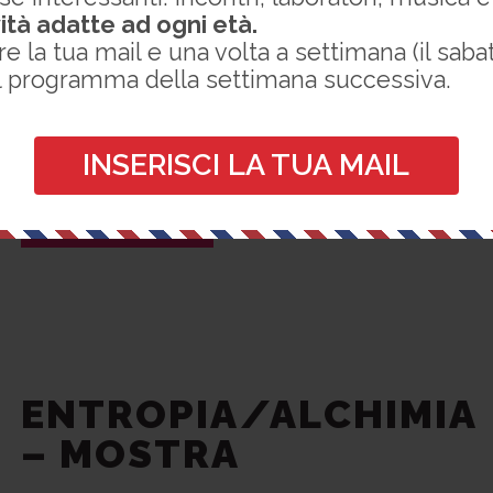
Candidati ad entrare nel gruppo Biblio.lab, un
vità adatte ad ogni età.
re la tua mail e una volta a settimana (il sabat
gruppo di persone appassionate di tecnologia,
l programma della settimana successiva.
innovazione e informatica che uniranno e
condivideranno le loro conoscenze per dare
concretezza e forma alla propria immaginazione. I 
INSERISCI LA TUA MAIL
primo progetto sarà la...
CONTINUA A LEGGERE
ENTROPIA/ALCHIMIA
– MOSTRA