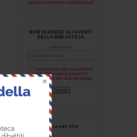
questo momento in biblioteca?
NON PERDERE GLI EVENTI
DELLA BIBLIOTECA
Indirizzo mail:
Iscrivendoti alla newsletter
della Biblioteca accetti il
trattamento dei dati personali.
della
Cerca nel sito
oteca
E
ibattiti.