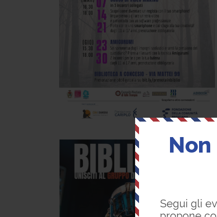
Non 
Segui gli ev
propone cose