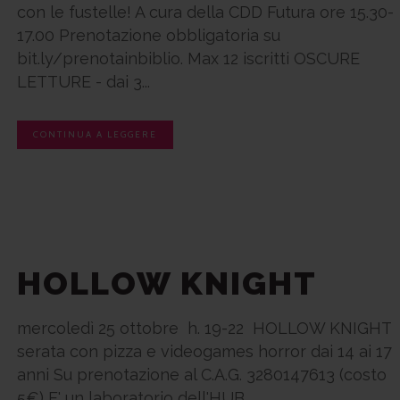
con le fustelle! A cura della CDD Futura ore 15.30-
17.00 Prenotazione obbligatoria su
bit.ly/prenotainbiblio. Max 12 iscritti OSCURE
LETTURE - dai 3...
CONTINUA A LEGGERE
HOLLOW KNIGHT
mercoledì 25 ottobre h. 19-22 HOLLOW KNIGHT
serata con pizza e videogames horror dai 14 ai 17
anni Su prenotazione al C.A.G. 3280147613 (costo
5€) E' un laboratorio dell'HUB ...