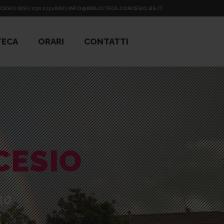
CESIO (BS) | 030 2751668 | INFO@BIBLIOTECA.CONCESIO.BS.IT
TECA
ORARI
CONTATTI
CESIO
30