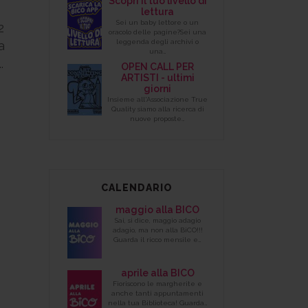
Scopri il tuo livello di
lettura
Sei un baby lettore o un
2
oracolo delle pagine?Sei una
leggenda degli archivi o
a
una…
.
OPEN CALL PER
ARTISTI - ultimi
giorni
Insieme all'Associazione True
Quality siamo alla ricerca di
nuove proposte…
CALENDARIO
maggio alla BICO
Sai, si dice, maggio adagio
adagio, ma non alla BiCO!!!
Guarda il ricco mensile e…
aprile alla BICO
Fioriscono le margherite e
anche tanti appuntamenti
nella tua Biblioteca! Guarda…