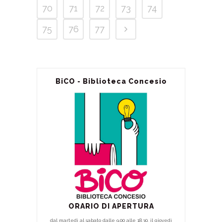
70
71
72
73
74
75
76
77
BiCO - Biblioteca Concesio
ORARIO DI APERTURA
dal martedì al sabato dalle 9.00 alle 18.30, il giovedì