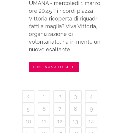
UMANA - mercoledì 1 marzo
ore 20:45 Ti ricordi piazza
Vittoria ricoperta di riquadri
fatti a maglia? Viva Vittoria,
organizzazione di
volontariato, ha in mente un
nuovo esaltante...
CONTINUA A LEGGERE
1
2
3
4
5
6
7
8
9
10
11
12
13
14