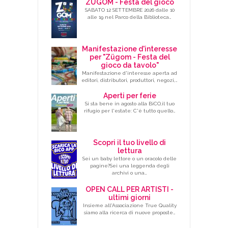
ZÜGOM - Festa del gioco
SABATO 12 SETTEMBRE 2026 dalle 10
alle 19 nel Parco della Biblioteca…
Manifestazione d'interesse
per "Zügom - Festa del
gioco da tavolo"
Manifestazione d'interesse aperta ad
editori, distributori, produttori, negozi,…
Aperti per ferie
Si sta bene in agosto alla BiCO,il tuo
rifugio per l'estate: C'è tutto quello…
Scopri il tuo livello di
lettura
Sei un baby lettore o un oracolo delle
pagine?Sei una leggenda degli
archivi o una…
OPEN CALL PER ARTISTI -
ultimi giorni
Insieme all'Associazione True Quality
siamo alla ricerca di nuove proposte…