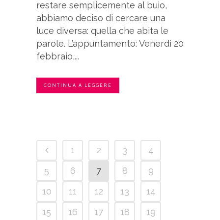
restare semplicemente al buio,
abbiamo deciso di cercare una
luce diversa: quella che abita le
parole. L’appuntamento: Venerdì 20
febbraio,...
CONTINUA A LEGGERE
1
2
3
4
5
6
7
8
9
10
11
12
13
14
15
16
17
18
19