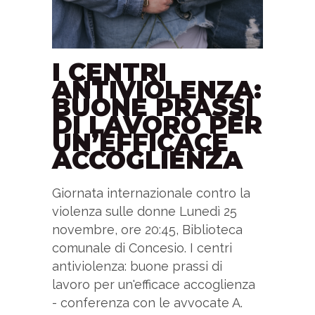
I CENTRI
ANTIVIOLENZA:
BUONE PRASSI
DI LAVORO PER
UN’EFFICACE
ACCOGLIENZA
Giornata internazionale contro la
violenza sulle donne Lunedì 25
novembre, ore 20:45, Biblioteca
comunale di Concesio. I centri
antiviolenza: buone prassi di
lavoro per un'efficace accoglienza
- conferenza con le avvocate A.