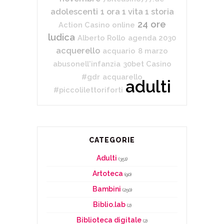
adolescenti
1 ora 1 vita 1 storia
24 ore
Action Casino online
ludica
Alberto Rollo
agenda 2030
acquerello
acquario
8 marzo
abusonell'infanzia
30bet Casino
#gdr
acquarello
adulti
#piccolilettoriforti
CATEGORIE
Adulti
(351)
Artoteca
(90)
Bambini
(250)
Biblio.lab
(2)
Biblioteca digitale
(2)