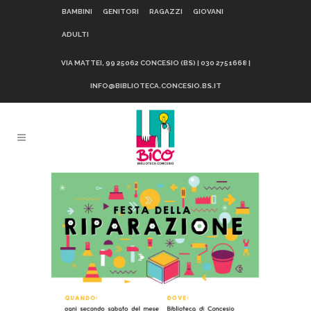
BAMBINI
GENITORI
RAGAZZI
GIOVANI
ADULTI
VIA MATTEI, 99 25062 CONCESIO (BS) | 030 2751668 |
INFO@BIBLIOTECA.CONCESIO.BS.IT