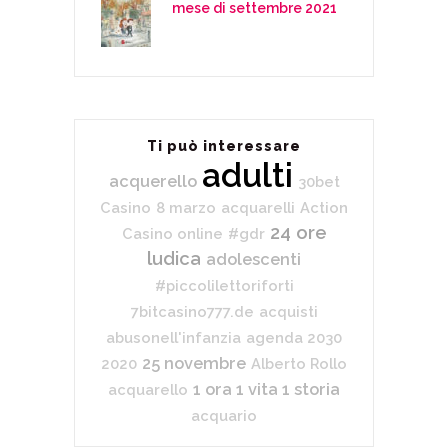
mese di settembre 2021
Ti può interessare
adulti
acquerello
30bet
Casino
8 marzo
acquarelli
Action
24 ore
Casino online
#gdr
ludica
adolescenti
#piccolilettoriforti
7bitcasino777.de
acquisti
abusonell'infanzia
agenda 2030
25 novembre
2020
Alberto Rollo
1 ora 1 vita 1 storia
acquarello
acquario