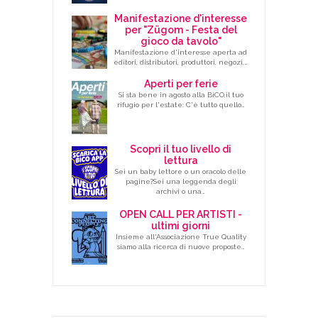
Manifestazione d'interesse
per "Zügom - Festa del
gioco da tavolo"
Manifestazione d'interesse aperta ad
editori, distributori, produttori, negozi,…
Aperti per ferie
Si sta bene in agosto alla BiCO,il tuo
rifugio per l'estate: C'è tutto quello…
Scopri il tuo livello di
lettura
Sei un baby lettore o un oracolo delle
pagine?Sei una leggenda degli
archivi o una…
OPEN CALL PER ARTISTI -
ultimi giorni
Insieme all'Associazione True Quality
siamo alla ricerca di nuove proposte…