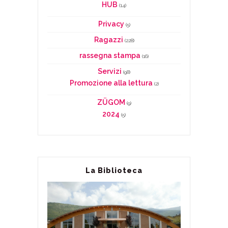
HUB
(14)
Privacy
(5)
Ragazzi
(228)
rassegna stampa
(16)
Servizi
(98)
Promozione alla lettura
(2)
ZÜGOM
(9)
2024
(5)
La Biblioteca