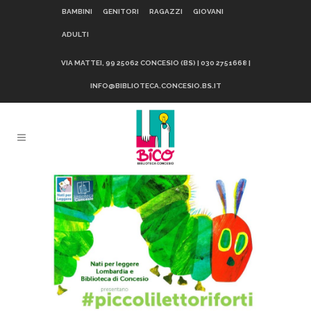
BAMBINI
GENITORI
RAGAZZI
GIOVANI
ADULTI
VIA MATTEI, 99 25062 CONCESIO (BS) | 030 2751668 |
INFO@BIBLIOTECA.CONCESIO.BS.IT