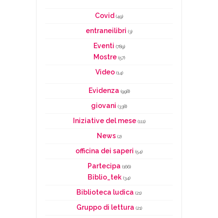
Covid
(49)
entraneilibri
(3)
Eventi
(789)
Mostre
(57)
Video
(14)
Evidenza
(998)
giovani
(338)
Iniziative del mese
(111)
News
(2)
officina dei saperi
(54)
Partecipa
(166)
Biblio_tek
(34)
Biblioteca ludica
(21)
Gruppo di lettura
(21)