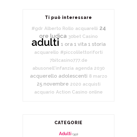
Ti può interessare
24
#gdr
Alberto Rollo
acquarelli
ore ludica
30bet Casino
adulti
1 ora 1 vita 1 storia
acquarello
#piccolilettoriforti
7bitcasino777.de
abusonell'infanzia
agenda 2030
acquerello
adolescenti
8 marzo
25 novembre
2020
acquisti
acquario
Action Casino online
CATEGORIE
Adulti
(351)