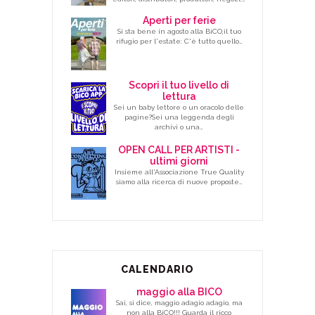
Aperti per ferie
Si sta bene in agosto alla BiCO,il tuo
rifugio per l'estate: C'è tutto quello…
Scopri il tuo livello di
lettura
Sei un baby lettore o un oracolo delle
pagine?Sei una leggenda degli
archivi o una…
OPEN CALL PER ARTISTI -
ultimi giorni
Insieme all'Associazione True Quality
siamo alla ricerca di nuove proposte…
CALENDARIO
maggio alla BICO
Sai, si dice, maggio adagio adagio, ma
non alla BiCO!!! Guarda il ricco