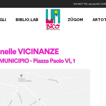
VIA MATTEI, 99 25062 CON
GLI
BIBLIO.LAB
ZÜGOM
ARTO