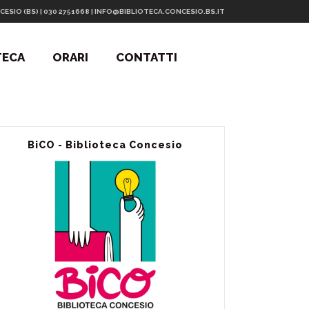
CESIO (BS) | 030 2751668 | INFO@BIBLIOTECA.CONCESIO.BS.IT
TECA
ORARI
CONTATTI
BiCO - Biblioteca Concesio