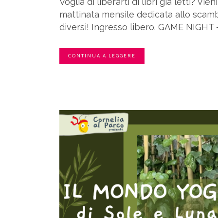
Voglia di liberarti di libri già letti? V
mattinata mensile dedicata allo scambio
diversi! Ingresso libero. GAME NIGHT –.
CONTINUA A LEGGERE