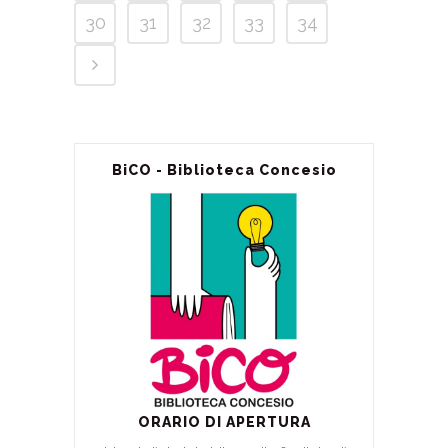
30
31
32
33
34
BiCO - Biblioteca Concesio
ORARIO DI APERTURA