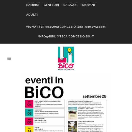
BAMBINI
GENITORI
RAGAZZI
GIOVANI
ADULTI
VIA MATTEI, 99 25062 CONCESIO (BS) | 030 2751668 |
INFO@BIBLIOTECA.CONCESIO.BS.IT