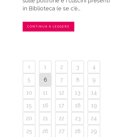
sulle poltrone e i cuscini presenti
in Biblioteca (e se c'è...
CONTINUA A LEGGERE
1
2
3
4
5
6
7
8
9
10
11
12
13
14
15
16
17
18
19
20
21
22
23
24
25
26
27
28
29