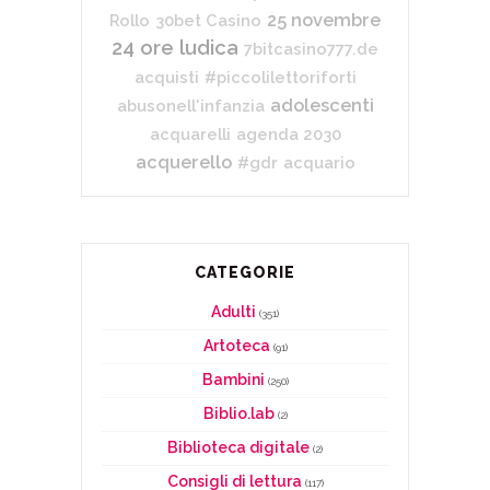
25 novembre
Rollo
30bet Casino
24 ore ludica
7bitcasino777.de
acquisti
#piccolilettoriforti
adolescenti
abusonell'infanzia
acquarelli
agenda 2030
acquerello
#gdr
acquario
CATEGORIE
Adulti
(351)
Artoteca
(91)
Bambini
(250)
Biblio.lab
(2)
Biblioteca digitale
(2)
Consigli di lettura
(117)