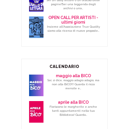
Sei un baby lettore o un oracolo delle
pagine?Sei una leggenda degli
archivi o una…
OPEN CALL PER ARTISTI -
ultimi giorni
Insieme all'Associazione True Quality
siamo alla ricerca di nuove proposte…
CALENDARIO
maggio alla BICO
Sai, si dice, maggio adagio adagio, ma
non alla BiCO!!! Guarda il ricco
mensile e…
aprile alla BICO
Fioriscono le margherite e anche
tanti appuntamenti nella tua
Biblioteca! Guarda…