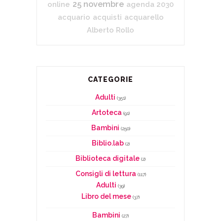
25 novembre
online
agenda 2030
acquario
acquisti
acquarello
Alberto Rollo
CATEGORIE
Adulti
(351)
Artoteca
(91)
Bambini
(250)
Biblio.lab
(2)
Biblioteca digitale
(2)
Consigli di lettura
(117)
Adulti
(39)
Libro del mese
(37)
Bambini
(27)