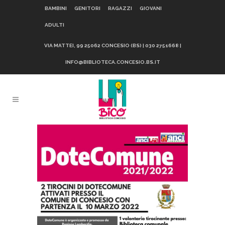
BAMBINI
GENITORI
RAGAZZI
GIOVANI
ADULTI
VIA MATTEI, 99 25062 CONCESIO (BS) | 030 2751668 |
INFO@BIBLIOTECA.CONCESIO.BS.IT