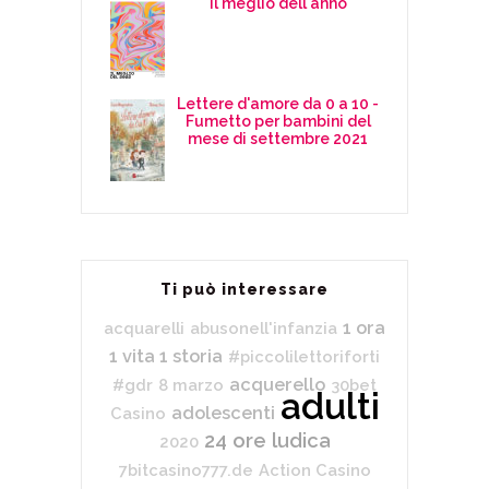
Il meglio dell'anno
Lettere d'amore da 0 a 10 -
Fumetto per bambini del
mese di settembre 2021
Ti può interessare
1 ora
acquarelli
abusonell'infanzia
1 vita 1 storia
#piccolilettoriforti
acquerello
#gdr
8 marzo
30bet
adulti
adolescenti
Casino
24 ore ludica
2020
7bitcasino777.de
Action Casino