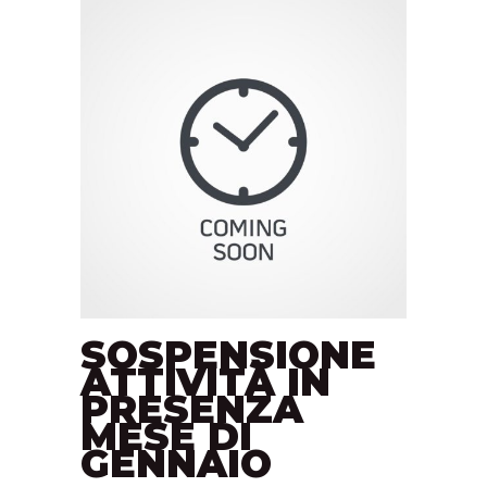
SOSPENSIONE
ATTIVITÀ IN
PRESENZA
MESE DI
GENNAIO