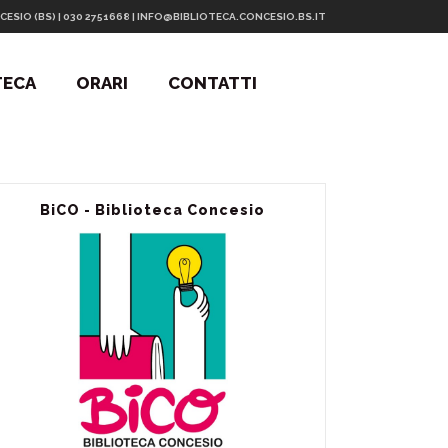
CESIO (BS) | 030 2751668 | INFO@BIBLIOTECA.CONCESIO.BS.IT
TECA
ORARI
CONTATTI
BiCO - Biblioteca Concesio