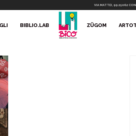
VIA MATTEI, 99 25062 CON
GLI
BIBLIO.LAB
ZÜGOM
ARTO