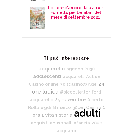
Lettere d'amore da 0 a 10 -
Fumetto per bambini del
mese di settembre 2021
Ti può interessare
acquerello
agenda 2030
adolescenti
acquarelli
Action
24
Casino online
7bitcasino777.de
ore ludica
#piccolilettoriforti
25 novembre
acquarello
Alberto
1
Rollo
#gdr
8 marzo
30bet Casino
adulti
ora 1 vita 1 storia
acquisti
abusonell'infanzia
2020
acquario