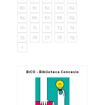
60
61
62
63
64
65
66
67
68
69
70
71
72
73
74
75
76
77
78
79
BiCO - Biblioteca Concesio