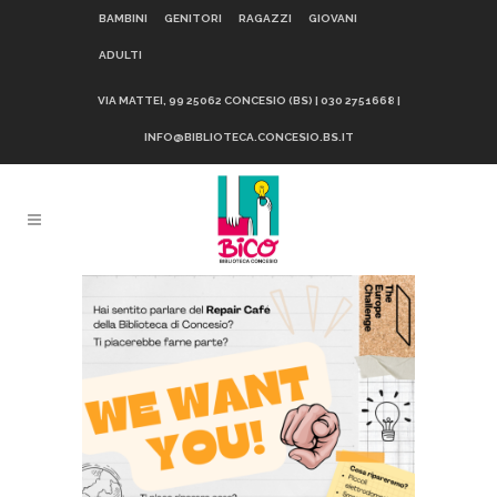
BAMBINI
GENITORI
RAGAZZI
GIOVANI
ADULTI
VIA MATTEI, 99 25062 CONCESIO (BS) | 030 2751668 |
INFO@BIBLIOTECA.CONCESIO.BS.IT