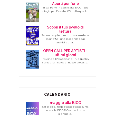
Aperti per ferie
Si sta bene in agosto alla BiCO,il tuo
rifugio per l'estate: C'è tutto quello…
Scopri il tuo livello di
lettura
Sei un baby lettore o un oracolo delle
pagine?Sei una leggenda degli
archivi o una…
OPEN CALL PER ARTISTI -
ultimi giorni
Insieme all'Associazione True Quality
siamo alla ricerca di nuove proposte…
CALENDARIO
maggio alla BICO
Sai, si dice, maggio adagio adagio, ma
non alla BiCO!!! Guarda il ricco
mensile e…