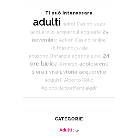
Ti può interessare
adulti
30bet Casino
2020
25
acquarello
acquarelli
acquario
novembre
Action Casino online
7bitcasino777.de
24
abusonell'infanzia
agenda 2030
ore ludica
adolescenti
8 marzo
1 ora 1 vita 1 storia
acquerello
acquisti
Alberto Rollo
#piccolilettoriforti
#gdr
CATEGORIE
Adulti
(351)