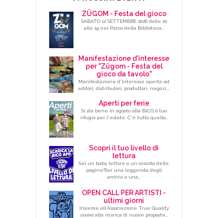
ZÜGOM - Festa del gioco
SABATO 12 SETTEMBRE 2026 dalle 10
alle 19 nel Parco della Biblioteca…
Manifestazione d'interesse
per "Zügom - Festa del
gioco da tavolo"
Manifestazione d'interesse aperta ad
editori, distributori, produttori, negozi,…
Aperti per ferie
Si sta bene in agosto alla BiCO,il tuo
rifugio per l'estate: C'è tutto quello…
Scopri il tuo livello di
lettura
Sei un baby lettore o un oracolo delle
pagine?Sei una leggenda degli
archivi o una…
OPEN CALL PER ARTISTI -
ultimi giorni
Insieme all'Associazione True Quality
siamo alla ricerca di nuove proposte…