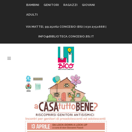
BAMBINI
GENITORI
RAGAZZI
GIOVANI
ADULTI
VIA MATTEI, 99 25062 CONCESIO (BS) | 030 2751668 |
INFO@BIBLIOTECA.CONCESIO.BS.IT