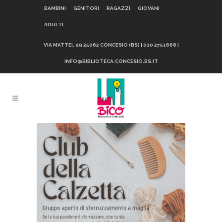
BAMBINI
GENITORI
RAGAZZI
GIOVANI
ADULTI
VIA MATTEI, 99 25062 CONCESIO (BS) | 030 2751668 |
INFO@BIBLIOTECA.CONCESIO.BS.IT