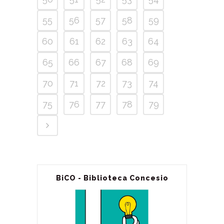
55
56
57
58
59
60
61
62
63
64
65
66
67
68
69
70
71
72
73
74
75
76
77
78
79
BiCO - Biblioteca Concesio