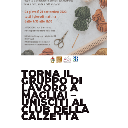
TORNA IL
GRUPPO DI
LAVORO A
MAGLIA! –
UNISCITI AL
CLUB DELLA
CALZETTA