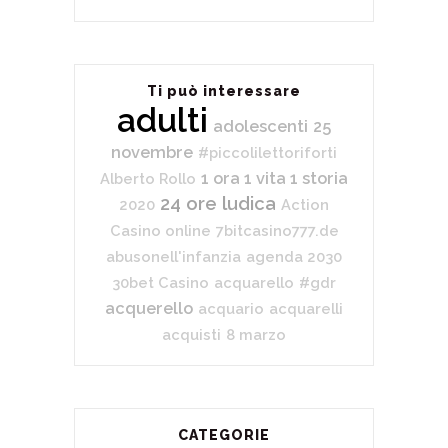
Ti può interessare
adulti
adolescenti
25
novembre
#piccolilettoriforti
1 ora 1 vita 1 storia
Alberto Rollo
24 ore ludica
2020
Action
Casino online
7bitcasino777.de
abusonell'infanzia
agenda 2030
30bet Casino
acquarello
#gdr
acquerello
acquario
acquarelli
acquisti
8 marzo
CATEGORIE