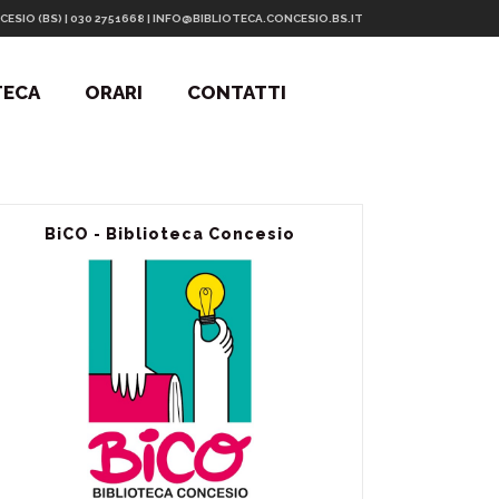
CESIO (BS) | 030 2751668 | INFO@BIBLIOTECA.CONCESIO.BS.IT
TECA
ORARI
CONTATTI
BiCO - Biblioteca Concesio