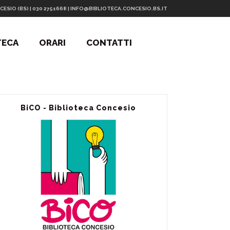
CESIO (BS) | 030 2751668 | INFO@BIBLIOTECA.CONCESIO.BS.IT
TECA
ORARI
CONTATTI
BiCO - Biblioteca Concesio