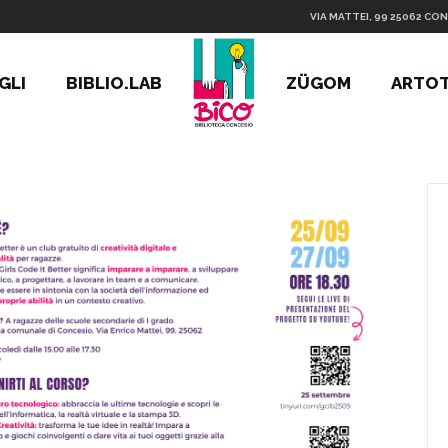
VIA MATTEI, 99 25062 CON
GLI
BIBLIO.LAB
ZÜGOM
ARTO